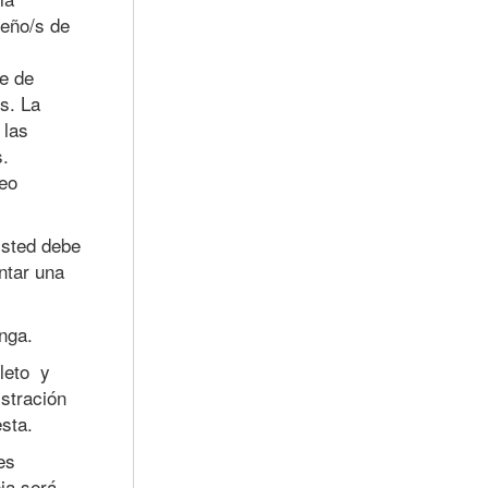
ueño/s de
te de
s. La
 las
s.
reo
Usted debe
ntar una
nga.
pleto y
stración
sta.
es
ja será