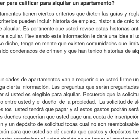
r para calificar para alquilar un apartamento?
mentos tienen ciertos criterios que dicten las guías y regl
iterios pueden incluir historia de empleo, historia de crédito
e alquilar. Es pertinente que usted revise estas historias an
ra alquilar. Revisando esta información le dará una idea si 
eso dicho, tenga en mente que existen comunidades que limit
ido condenados de crimen y que han tenido historias de alq
idades de apartamentos van a requerir que usted firme una
nga cierta información. Las preguntas que serán preguntadas
 si usted es elegible para alquilar. Recuerde que la solicit
to entre usted y el dueño de la propiedad. La solicitud de alq
pósitos usted tendrá que pagar y si estos gastos podrán ser
 dueños requerían que usted page una cuota de inscripción
ón y un depósito de solicitud todas cual no son reembolsabl
ción para que usted se dé cuenta que gastos y depósitos ti
odrán reembolsar si usted decide en no tomar el apartament