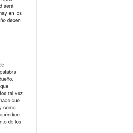
d será
hay en los
ueño deben
de
palabra
dueño.
 que
los tal vez
 hace que
 y como
 apéndice
nto de los