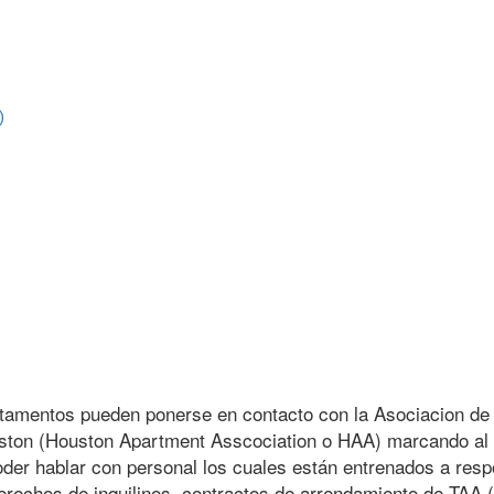
e)
rtamentos pueden ponerse en contacto con la Asociacion de
ston (Houston Apartment Asscociation o HAA) marcando al
der hablar con personal los cuales están entrenados a res
erechos de inquilinos, contractos de arrendamiento de TAA (