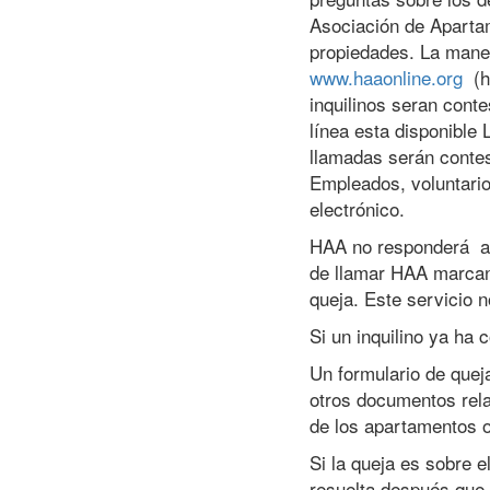
Asociación de Apartam
propiedades. La maner
www.haaonline.org
(ha
inquilinos seran cont
línea esta disponible 
llamadas serán contes
Empleados, voluntario
electrónico.
HAA no responderá a l
de llamar HAA marcan
queja. Este servicio 
Si un inquilino ya ha
Un formulario de queja
otros documentos rela
de los apartamentos o
Si la queja es sobre 
resuelta después que 