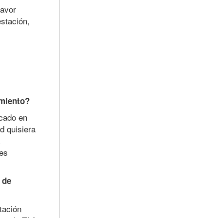
favor
estación,
amiento?
icado en
ed quisiera
 es
 de
tación