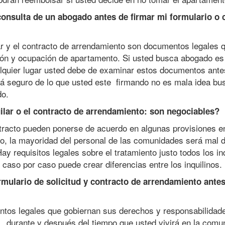
onsulta de un abogado antes de firmar mi formulario o 
lar y el contracto de arrendamiento son documentos legales 
ión y ocupación de apartamento. Si usted busca abogado es
lquier lugar usted debe de examinar estos documentos ante
stá seguro de lo que usted este firmando no es mala idea bus
do.
uilar o el contracto de arrendamiento: son negociables?
tracto pueden ponerse de acuerdo en algunas provisiones en
o, la mayoridad del personal de las comunidades será mal 
ay requisitos legales sobre el tratamiento justo todos los inq
caso por caso puede crear diferencias entre los inquilinos.
rmulario de solicitud y contracto de arrendamiento ante
ntos legales que gobiernan sus derechos y responsabilidad
ud, durante y después del tiempo que usted vivirá en la comu