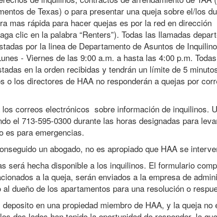
entos de Texas) o para presentar una queja sobre el/los d
a mas rápida para hacer quejas es por la red en dirección
ga clic en la palabra “Renters”). Todas las llamadas depar
estadas por la linea de Departamento de Asuntos de Inquilino
Lunes - Viernes de las 9:00 a.m. a hasta las 4:00 p.m. Todas
tadas en la orden recibidas y tendrán un límite de 5 minuto
s o los directores de HAA no responderán a quejas por cor
os correos electrónicos sobre información de inquilinos. 
do el 713-595-0300 durante las horas designadas para leva
no es para emergencias.
 conseguido un abogado, no es apropiado que HAA se interve
s será hecha disponible a los inquilinos. El formulario com
cionados a la queja, serán enviados a la empresa de admini
 al dueño de los apartamentos para una resolución o respue
el deposito en una propiedad miembro de HAA, y la queja no 
los dos lados han tenido la oportunidad de responder, la que