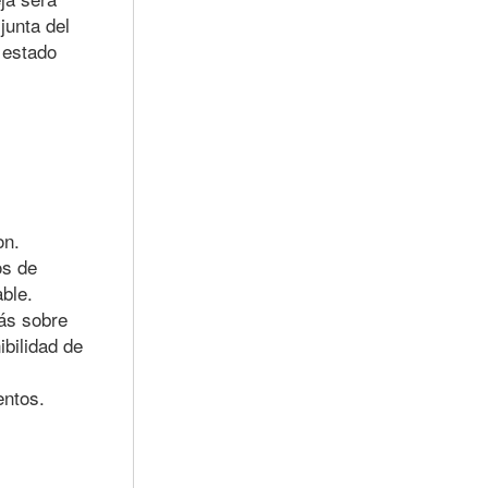
junta del
 estado
on.
os de
ble.
ás sobre
bilidad de
entos.