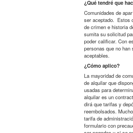
¿Qué tendré que hace
Comunidades de aparta
ser aceptado. Estos cr
de crimen e historia d
sumita su solicitud pa
poder calificar. Con 
personas que no han s
aceptables.
¿Cómo aplico?
La mayoridad de comun
de alquilar que dispo
usadas para determinar
alquilar es un contrac
dirá que tarifas y de
reembolsados. Muchos
tarifa de administraci
formulario con precau
ser pagados y si se p