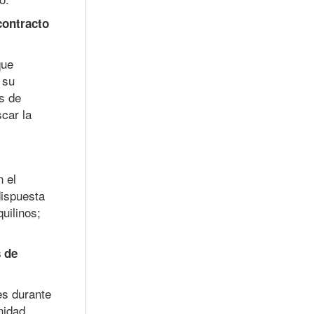
contracto
que
 su
s de
car la
 el
dispuesta
uilinos;
s de
es durante
nidad.